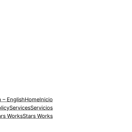
 – English
Home
Inicio
licy
Services
Servicios
ars Works
Stars Works