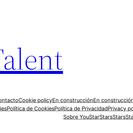
Talent
ontacto
Cookie policy
En construcción
En construcción
ies
Política de Cookies
Política de Privacidad
Privacy po
Sobre YouStar
Stars
Stars
St